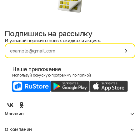
Подпишись на рассылку
И узнавай первым о новых скидках и акциях.
Имя
Фамилия
Наше приложение
Используй бонусную программу по полной!
E-mail
Пол
Мужской
Женский
Магазин
Согласие на получение чеков по электронной почте
Женское
О компании
Мужское
Аксессуары
О нас