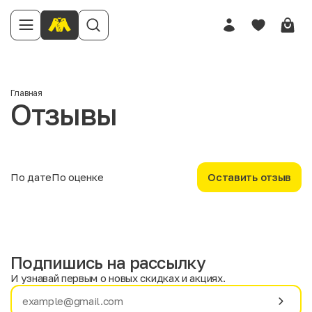
Имя
Главная
Отзывы
Телефон
Отзыв
По дате
По оценке
Оставить отзыв
Подпишись на рассылку
Твоя оценка
И узнавай первым о новых скидках и акциях.
Имя
Фамилия